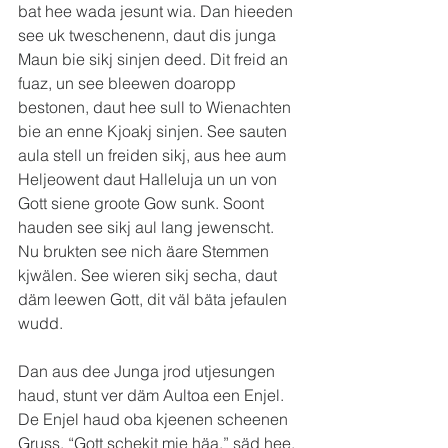
bat hee wada jesunt wia. Dan hieeden 
see uk tweschenenn, daut dis junga 
Maun bie sikj sinjen deed. Dit freid an 
fuaz, un see bleewen doaropp 
bestonen, daut hee sull to Wienachten 
bie an enne Kjoakj sinjen. See sauten 
aula stell un freiden sikj, aus hee aum 
Heljeowent daut Halleluja un un von 
Gott siene groote Gow sunk. Soont 
hauden see sikj aul lang jewenscht. 
Nu brukten see nich äare Stemmen 
kjwälen. See wieren sikj secha, daut 
däm leewen Gott, dit väl bäta jefaulen 
wudd.
Dan aus dee Junga jrod utjesungen 
haud, stunt ver däm Aultoa een Enjel. 
De Enjel haud oba kjeenen scheenen 
Gruss. “Gott schekjt mie häa,” säd hee, 