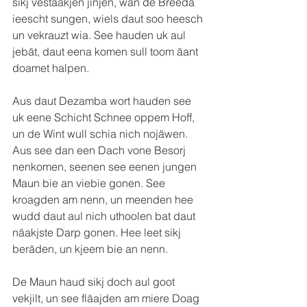
sikj vestäakjen jinjen, wan de Breeda 
ieescht sungen, wiels daut soo heesch 
un vekrauzt wia. See hauden uk aul 
jebät, daut eena komen sull toom äant 
doamet halpen.
Aus daut Dezamba wort hauden see 
uk eene Schicht Schnee oppem Hoff, 
un de Wint wull schia nich nojäwen. 
Aus see dan een Dach vone Besorj 
nenkomen, seenen see eenen jungen 
Maun bie an viebie gonen. See 
kroagden am nenn, un meenden hee 
wudd daut aul nich uthoolen bat daut 
näakjste Darp gonen. Hee leet sikj 
beräden, un kjeem bie an nenn.
De Maun haud sikj doch aul goot 
vekjilt, un see fläajden am miere Doag 