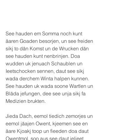
See hauden em Somma noch kunt 
äaren Goaden besorjen, un see freiden 
sikj to dän Komst un de Wrucken dän 
see hauden kunt nenbrinjen. Doa 
wudden uk jenuach Schaublen un 
Ieetschocken sennen, daut see sikj 
wada derchem Winta halpen kunnen. 
See hauden uk wada soone Wartlen un 
Bläda jefungen, dee see unja sikj fa 
Medizien brukten.
Jieda Dach, eemol tiedich zemorjes un 
eemol jäajen Owent, kjeemen see en 
äare Kjoakj toop un fieeden doa daut 
Owentmol, soo aus see daut jelieet 