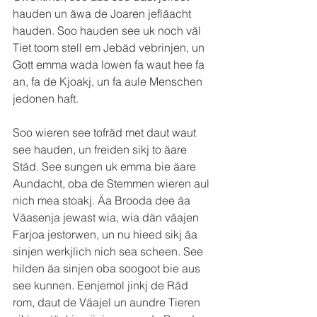
hauden un äwa de Joaren jefläacht 
hauden. Soo hauden see uk noch väl 
Tiet toom stell em Jebäd vebrinjen, un 
Gott emma wada lowen fa waut hee fa 
an, fa de Kjoakj, un fa aule Menschen 
jedonen haft.
Soo wieren see tofräd met daut waut 
see hauden, un freiden sikj to äare 
Städ. See sungen uk emma bie äare 
Aundacht, oba de Stemmen wieren aul 
nich mea stoakj. Äa Brooda dee äa 
Väasenja jewast wia, wia dän väajen 
Farjoa jestorwen, un nu hieed sikj äa 
sinjen werkjlich nich sea scheen. See 
hilden äa sinjen oba soogoot bie aus 
see kunnen. Eenjemol jinkj de Räd 
rom, daut de Väajel un aundre Tieren 