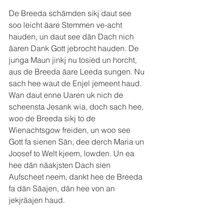
De Breeda schämden sikj daut see 
soo leicht äare Stemmen ve-acht 
hauden, un daut see dän Dach nich 
äaren Dank Gott jebrocht hauden. De 
junga Maun jinkj nu tosied un horcht, 
aus de Breeda äare Leeda sungen. Nu 
sach hee waut de Enjel jemeent haud. 
Wan daut enne Uaren uk nich de 
scheensta Jesank wia, doch sach hee, 
woo de Breeda sikj to de 
Wienachtsgow freiden, un woo see 
Gott fa sienen Sän, dee derch Maria un 
Joosef to Welt kjeem, lowden. Un ea 
hee dän näakjsten Dach sien 
Aufscheet neem, dankt hee de Breeda 
fa dän Säajen, dän hee von an 
jekjräajen haud.