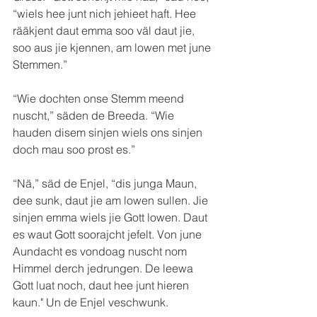
“wiels hee junt nich jehieet haft. Hee 
rääkjent daut emma soo väl daut jie, 
soo aus jie kjennen, am lowen met june 
Stemmen.”
“Wie dochten onse Stemm meend 
nuscht,” säden de Breeda. “Wie 
hauden disem sinjen wiels ons sinjen 
doch mau soo prost es.”
“Nä,” säd de Enjel, “dis junga Maun, 
dee sunk, daut jie am lowen sullen. Jie 
sinjen emma wiels jie Gott lowen. Daut 
es waut Gott soorajcht jefelt. Von june 
Aundacht es vondoag nuscht nom 
Himmel derch jedrungen. De leewa 
Gott luat noch, daut hee junt hieren 
kaun." Un de Enjel veschwunk.